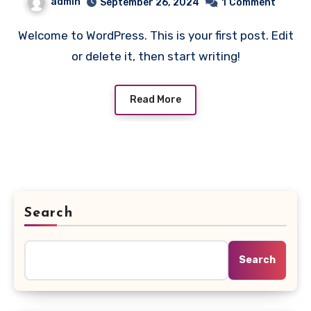
admin
September 26, 2024
1
Comment
Welcome to WordPress. This is your first post. Edit
or delete it, then start writing!
Read More
Search
Search