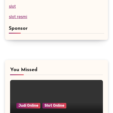
slot
slot resmi
Sponsor
You Missed
Judi Online
Slot Online