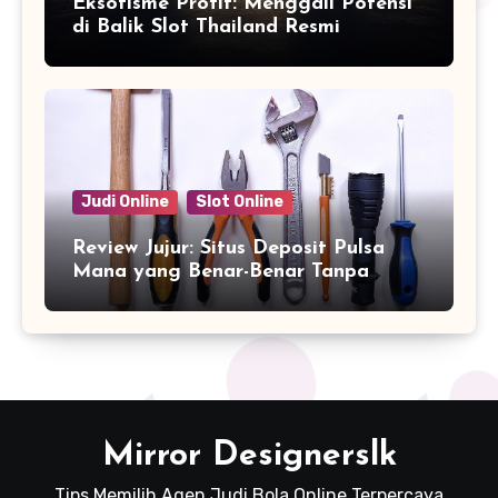
Eksotisme Profit: Menggali Potensi
di Balik Slot Thailand Resmi
Judi Online
Slot Online
Review Jujur: Situs Deposit Pulsa
Mana yang Benar-Benar Tanpa
Potongan?
Mirror Designerslk
Tips Memilih Agen Judi Bola Online Terpercaya