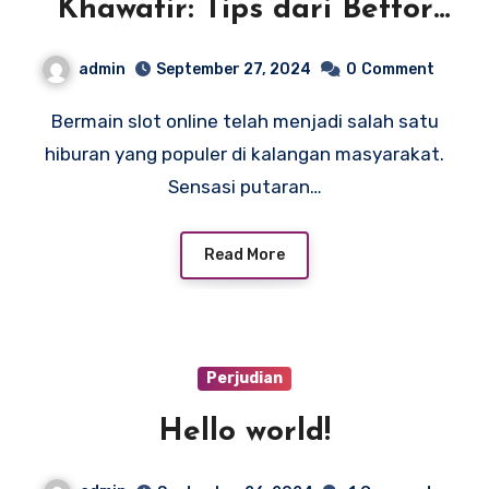
Khawatir: Tips dari Bettor
Profesional
admin
September 27, 2024
0
Comment
Bermain slot online telah menjadi salah satu
hiburan yang populer di kalangan masyarakat.
Sensasi putaran…
Read More
Perjudian
Hello world!