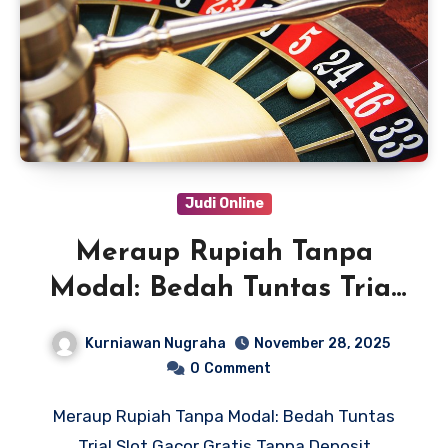
Judi Online
Meraup Rupiah Tanpa
Modal: Bedah Tuntas Trial
Slot Gacor Gratis Tanpa
Kurniawan Nugraha
November 28, 2025
Deposit Langsung Dapat
0
Comment
Uang!
Meraup Rupiah Tanpa Modal: Bedah Tuntas
Trial Slot Gacor Gratis Tanpa Deposit