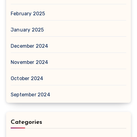
February 2025
January 2025
December 2024
November 2024
October 2024
September 2024
Categories