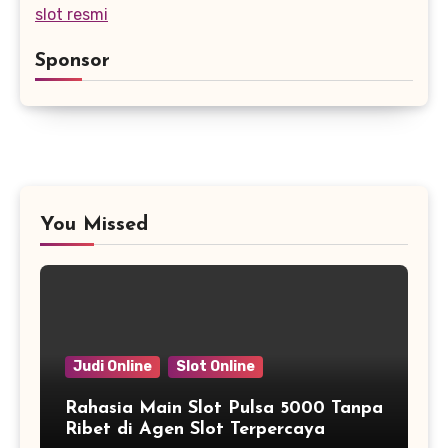
slot resmi
Sponsor
You Missed
Judi Online
Slot Online
Rahasia Main Slot Pulsa 5000 Tanpa
Ribet di Agen Slot Terpercaya