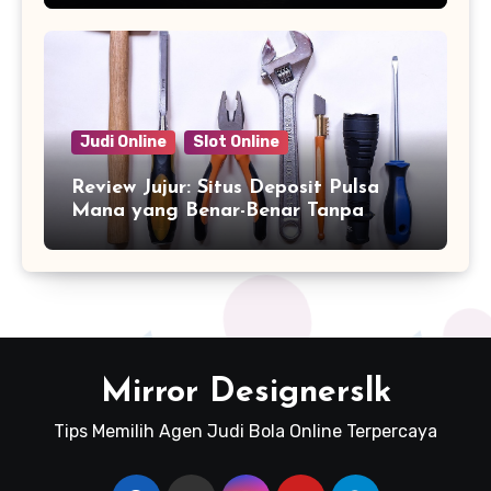
Judi Online
Slot Online
Review Jujur: Situs Deposit Pulsa
Mana yang Benar-Benar Tanpa
Potongan?
Mirror Designerslk
Tips Memilih Agen Judi Bola Online Terpercaya