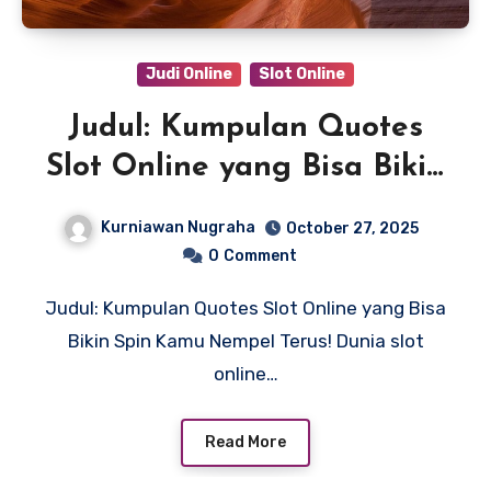
Judi Online
Slot Online
Judul: Kumpulan Quotes
Slot Online yang Bisa Bikin
Spin Kamu Nempel Terus!
Kurniawan Nugraha
October 27, 2025
0
Comment
Judul: Kumpulan Quotes Slot Online yang Bisa
Bikin Spin Kamu Nempel Terus! Dunia slot
online…
Read More