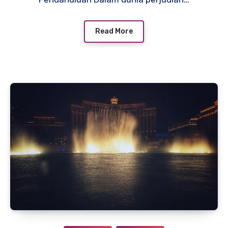
Read More