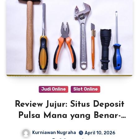
Judi Online
Slot Online
Review Jujur: Situs Deposit
Pulsa Mana yang Benar-
Benar Tanpa Potongan?
Kurniawan Nugraha
April 10, 2026