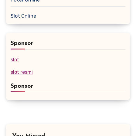
Slot Online
Sponsor
slot
slot resmi
Sponsor