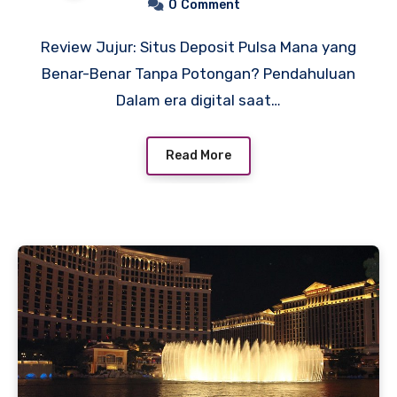
0
Comment
Review Jujur: Situs Deposit Pulsa Mana yang
Benar-Benar Tanpa Potongan? Pendahuluan
Dalam era digital saat…
Read More