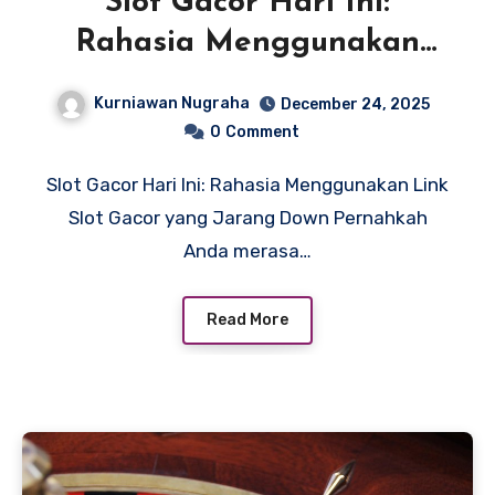
Slot Gacor Hari Ini:
Rahasia Menggunakan
Link Slot Gacor yang
Kurniawan Nugraha
December 24, 2025
Jarang Down
0
Comment
Slot Gacor Hari Ini: Rahasia Menggunakan Link
Slot Gacor yang Jarang Down Pernahkah
Anda merasa…
Read More