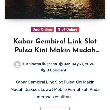
Judi Online
Slot Online
Kabar Gembira! Link Slot
Pulsa Kini Makin Mudah
Diakses Lewat Mobile
Kurniawan Nugraha
January 21, 2026
0
Comment
Kabar Gembira! Link Slot Pulsa Kini Makin
Mudah Diakses Lewat Mobile Pernahkah Anda
merasa kesulitan…