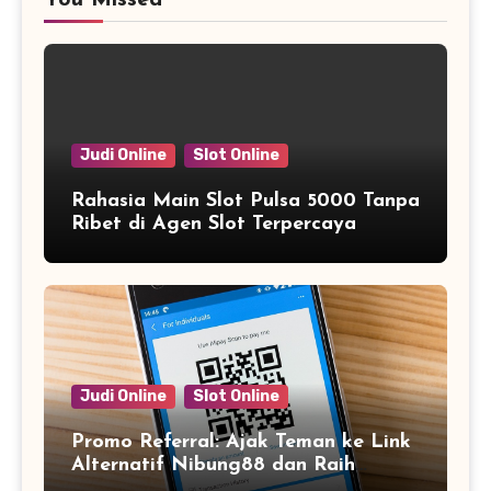
You Missed
Judi Online
Slot Online
Rahasia Main Slot Pulsa 5000 Tanpa
Ribet di Agen Slot Terpercaya
Judi Online
Slot Online
Promo Referral: Ajak Teman ke Link
Alternatif Nibung88 dan Raih
Keuntungannya