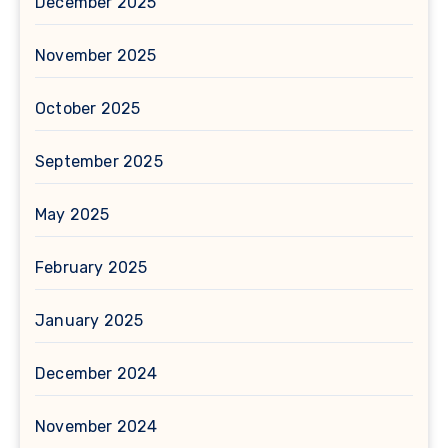
December 2025
November 2025
October 2025
September 2025
May 2025
February 2025
January 2025
December 2024
November 2024