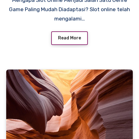
Mengapa Slot Online Menjadi Salah Satu Genre
Game Paling Mudah Diadaptasi? Slot online telah
mengalami…
Read More