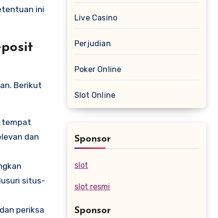
tentuan ini
Live Casino
Perjudian
posit
Poker Online
an. Berikut
Slot Online
i tempat
elevan dan
Sponsor
slot
ngkan
usuri situs-
slot resmi
dan periksa
Sponsor