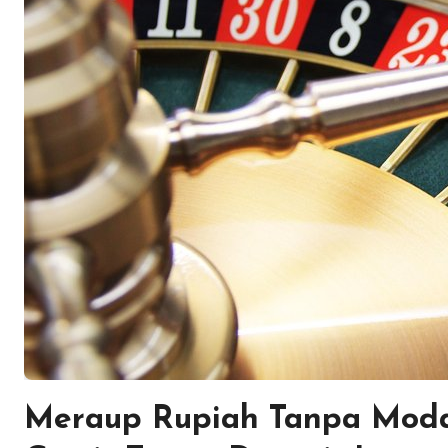
Meraup Rupiah Tanpa Modal: