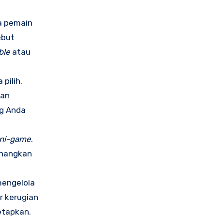
a pemain
ebut
ble
atau
 pilih.
gan
ng Anda
ni-game
.
enangkan
mengelola
r kerugian
etapkan.