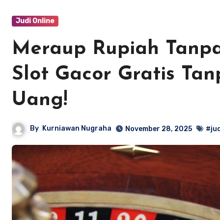
Judi Online
Meraup Rupiah Tanpa
Slot Gacor Gratis Ta
Uang!
By
Kurniawan Nugraha
November 28, 2025
#jud