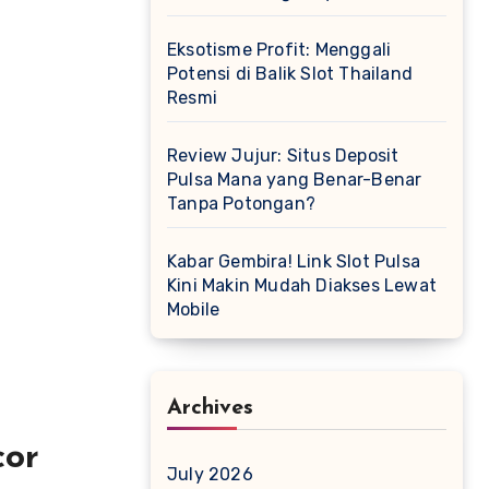
Eksotisme Profit: Menggali
Potensi di Balik Slot Thailand
Resmi
Review Jujur: Situs Deposit
Pulsa Mana yang Benar-Benar
Tanpa Potongan?
Kabar Gembira! Link Slot Pulsa
Kini Makin Mudah Diakses Lewat
Mobile
Archives
cor
July 2026