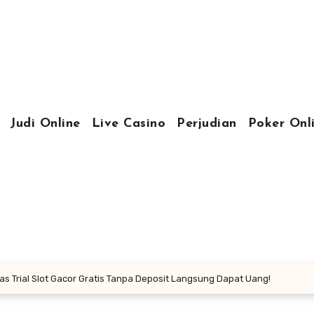
Judi Online
Live Casino
Perjudian
Poker Onl
s Trial Slot Gacor Gratis Tanpa Deposit Langsung Dapat Uang!