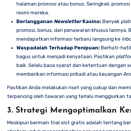
halaman promosi atau bonus. Seringkali, promosi 
resmi mereka.
Berlangganan
Newsletter
Kasino:
Banyak
plat
promosi, bonus, dan penawaran khusus lainnya.
mendapatkan informasi terbaru langsung ke
inb
Waspadalah Terhadap Penipuan:
Berhati-hatil
bagus untuk menjadi kenyataan. Pastikan
platfo
baik. Selalu baca syarat dan ketentuan dengan
memberikan informasi pribadi atau keuangan An
Pastikan Anda melakukan riset yang cukup dan memi
terpancing oleh tawaran yang terlalu menggiurkan t
3. Strategi Mengoptimalkan Ke
Meskipun bermain trial slot gratis adalah tentang b