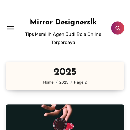
Skip
to
content
Mirror Designerslk
Tips Memilih Agen Judi Bola Online
Terpercaya
2025
Home
2025
Page 2