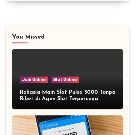
You Missed
Judi Online
Slot Online
Rahasia Main Slot Pulsa 5000 Tanpa
Ribet di Agen Slot Terpercaya