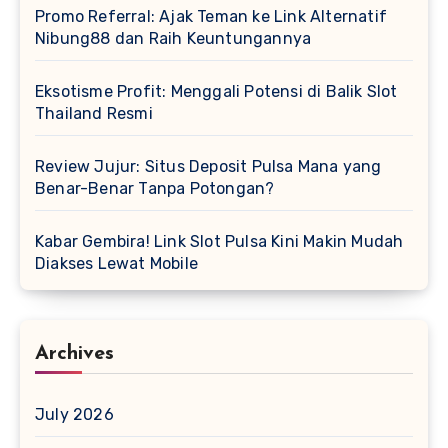
Promo Referral: Ajak Teman ke Link Alternatif
Nibung88 dan Raih Keuntungannya
Eksotisme Profit: Menggali Potensi di Balik Slot
Thailand Resmi
Review Jujur: Situs Deposit Pulsa Mana yang
Benar-Benar Tanpa Potongan?
Kabar Gembira! Link Slot Pulsa Kini Makin Mudah
Diakses Lewat Mobile
Archives
July 2026