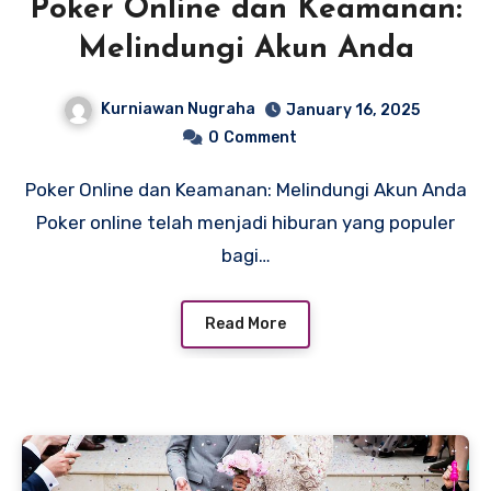
Poker Online dan Keamanan:
Melindungi Akun Anda
Kurniawan Nugraha
January 16, 2025
0
Comment
Poker Online dan Keamanan: Melindungi Akun Anda
Poker online telah menjadi hiburan yang populer
bagi…
Read More