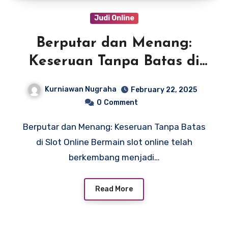
Judi Online
Berputar dan Menang:
Keseruan Tanpa Batas di
Slot Online
Kurniawan Nugraha
February 22, 2025
0
Comment
Berputar dan Menang: Keseruan Tanpa Batas
di Slot Online Bermain slot online telah
berkembang menjadi…
Read More