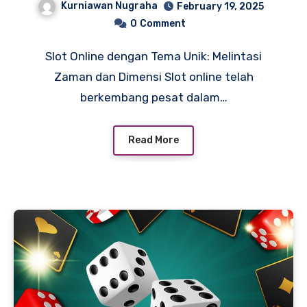
Kurniawan Nugraha
February 19, 2025
0
Comment
Slot Online dengan Tema Unik: Melintasi
Zaman dan Dimensi Slot online telah
berkembang pesat dalam…
Read More