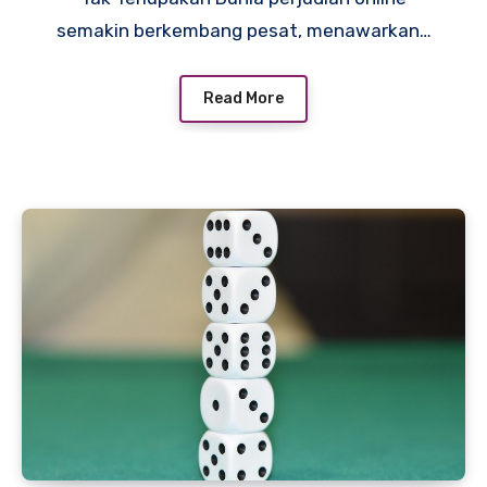
semakin berkembang pesat, menawarkan…
Read More