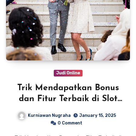
Judi Online
Trik Mendapatkan Bonus
dan Fitur Terbaik di Slot
Online
Kurniawan Nugraha
January 15, 2025
0
Comment