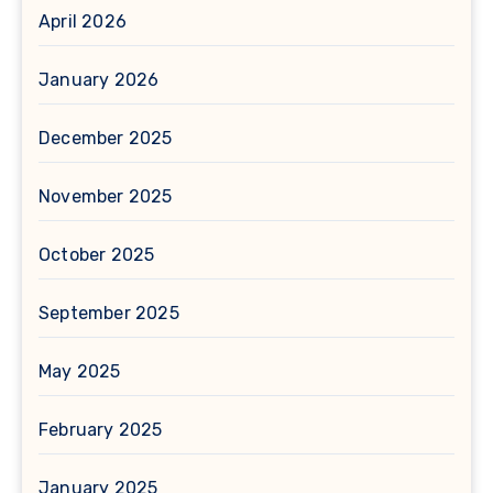
April 2026
January 2026
December 2025
November 2025
October 2025
September 2025
May 2025
February 2025
January 2025