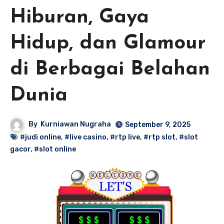
Hiburan, Gaya
Hidup, dan Glamour
di Berbagai Belahan
Dunia
By
Kurniawan Nugraha
September 9, 2025
#judi online
,
#live casino
,
#rtp live
,
#rtp slot
,
#slot
gacor
,
#slot online