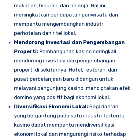
makanan, hiburan, dan belanja. Hal ini
meningkatkan pendapatan pariwisata dan
membantu mengembangkan industri
perhotelan dan ritel lokal.
Mendorong Investasi dan Pengembangan
Properti:
Pembangunan kasino seringkali
mendorong investasi dan pengembangan
properti di sekitarnya. Hotel, restoran, dan
pusat perbelanjaan baru dibangun untuk
melayani pengunjung kasino, menciptakan efek
domino yang positif bagi ekonomi lokal.
Diversifikasi Ekonomi Lokal:
Bagi daerah
yang bergantung pada satu industri tertentu,
kasino dapat membantu mendiversifikasi
ekonomi lokal dan mengurangi risiko terhadap