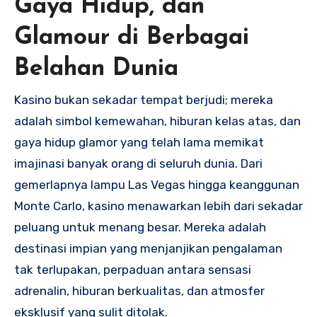
Gaya Hidup, dan
Glamour di Berbagai
Belahan Dunia
Kasino bukan sekadar tempat berjudi; mereka
adalah simbol kemewahan, hiburan kelas atas, dan
gaya hidup glamor yang telah lama memikat
imajinasi banyak orang di seluruh dunia. Dari
gemerlapnya lampu Las Vegas hingga keanggunan
Monte Carlo, kasino menawarkan lebih dari sekadar
peluang untuk menang besar. Mereka adalah
destinasi impian yang menjanjikan pengalaman
tak terlupakan, perpaduan antara sensasi
adrenalin, hiburan berkualitas, dan atmosfer
eksklusif yang sulit ditolak.