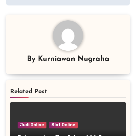
By
Kurniawan Nugraha
Related Post
Judi Online
Slot Online