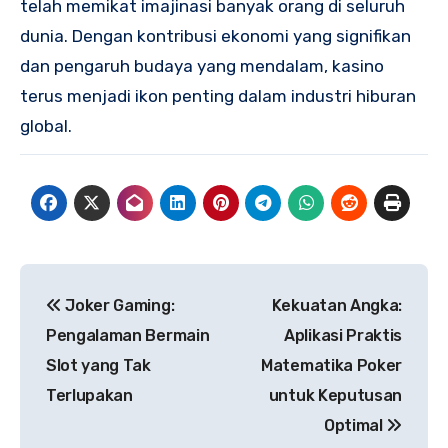
telah memikat imajinasi banyak orang di seluruh
dunia. Dengan kontribusi ekonomi yang signifikan
dan pengaruh budaya yang mendalam, kasino
terus menjadi ikon penting dalam industri hiburan
global.
Post
Joker Gaming:
Kekuatan Angka:
navigation
Pengalaman Bermain
Aplikasi Praktis
Slot yang Tak
Matematika Poker
Terlupakan
untuk Keputusan
Optimal