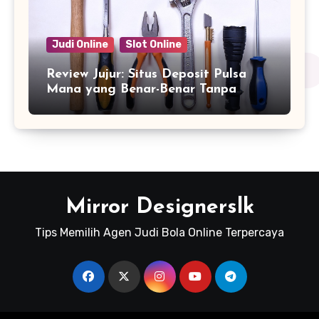
Judi Online
Slot Online
Review Jujur: Situs Deposit Pulsa
Mana yang Benar-Benar Tanpa
Potongan?
Mirror Designerslk
Tips Memilih Agen Judi Bola Online Terpercaya