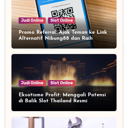
Judi Online
Slot Online
Promo Referral: Ajak Teman ke Link
Alternatif Nibung88 dan Raih
Keuntungannya
Judi Online
Slot Online
Eksotisme Profit: Menggali Potensi
di Balik Slot Thailand Resmi