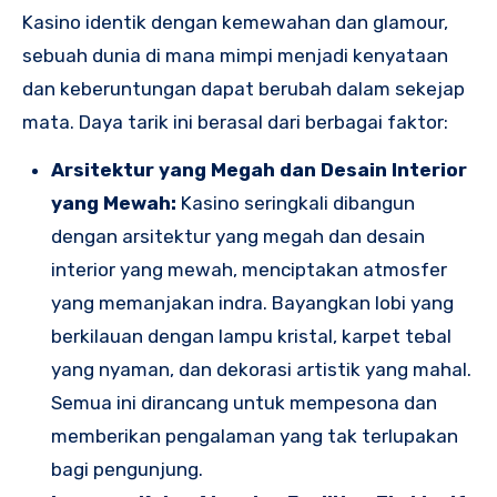
Kasino identik dengan kemewahan dan glamour,
sebuah dunia di mana mimpi menjadi kenyataan
dan keberuntungan dapat berubah dalam sekejap
mata. Daya tarik ini berasal dari berbagai faktor:
Arsitektur yang Megah dan Desain Interior
yang Mewah:
Kasino seringkali dibangun
dengan arsitektur yang megah dan desain
interior yang mewah, menciptakan atmosfer
yang memanjakan indra. Bayangkan lobi yang
berkilauan dengan lampu kristal, karpet tebal
yang nyaman, dan dekorasi artistik yang mahal.
Semua ini dirancang untuk mempesona dan
memberikan pengalaman yang tak terlupakan
bagi pengunjung.