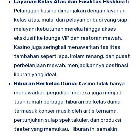
Layanan Kelas Atas dan Fasilitas Eksklusif:
Pelanggan kasino dimanjakan dengan layanan
kelas atas, mulai dari pelayan pribadi yang siap
melayani kebutuhan mereka hingga akses
eksklusif ke lounge VIP dan restoran mewah.
Kasino juga seringkali menawarkan fasilitas
tambahan seperti spa, kolam renang, dan pusat
perbelanjaan mewah, menjadikannya destinasi
liburan yang ideal.
Hiburan Berkelas Dunia:
Kasino tidak hanya
menawarkan perjudian; mereka juga menjadi
tuan rumah berbagai hiburan berkelas dunia,
termasuk konser musik oleh artis ternama,
pertunjukan sulap spektakuler, dan produksi
teater yang memukau. Hiburan ini semakin