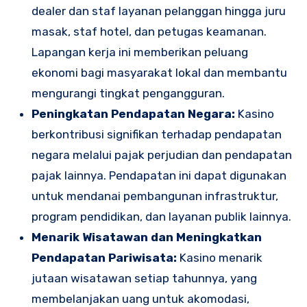
dealer dan staf layanan pelanggan hingga juru
masak, staf hotel, dan petugas keamanan.
Lapangan kerja ini memberikan peluang
ekonomi bagi masyarakat lokal dan membantu
mengurangi tingkat pengangguran.
Peningkatan Pendapatan Negara:
Kasino
berkontribusi signifikan terhadap pendapatan
negara melalui pajak perjudian dan pendapatan
pajak lainnya. Pendapatan ini dapat digunakan
untuk mendanai pembangunan infrastruktur,
program pendidikan, dan layanan publik lainnya.
Menarik Wisatawan dan Meningkatkan
Pendapatan Pariwisata:
Kasino menarik
jutaan wisatawan setiap tahunnya, yang
membelanjakan uang untuk akomodasi,