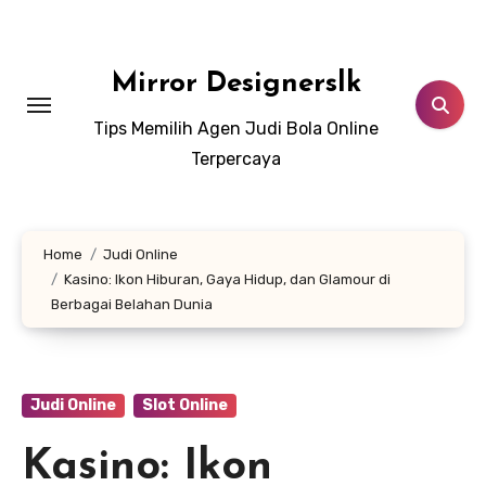
Skip
to
content
Mirror Designerslk
Tips Memilih Agen Judi Bola Online
Terpercaya
Home
Judi Online
Kasino: Ikon Hiburan, Gaya Hidup, dan Glamour di
Berbagai Belahan Dunia
Judi Online
Slot Online
Kasino: Ikon