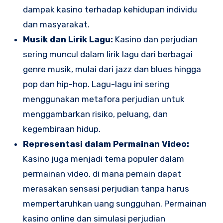
dampak kasino terhadap kehidupan individu
dan masyarakat.
Musik dan Lirik Lagu:
Kasino dan perjudian
sering muncul dalam lirik lagu dari berbagai
genre musik, mulai dari jazz dan blues hingga
pop dan hip-hop. Lagu-lagu ini sering
menggunakan metafora perjudian untuk
menggambarkan risiko, peluang, dan
kegembiraan hidup.
Representasi dalam Permainan Video:
Kasino juga menjadi tema populer dalam
permainan video, di mana pemain dapat
merasakan sensasi perjudian tanpa harus
mempertaruhkan uang sungguhan. Permainan
kasino online dan simulasi perjudian